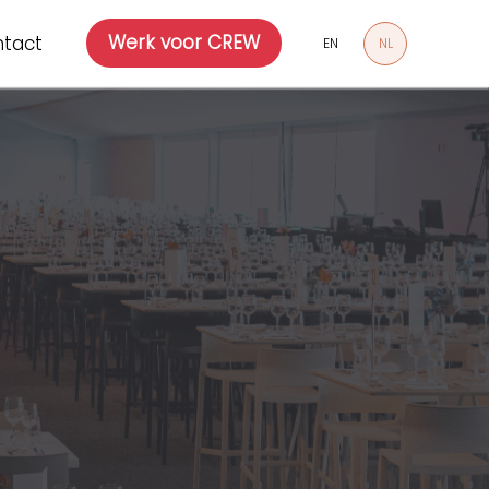
Werk voor CREW
tact
EN
NL