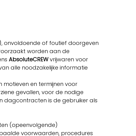
;
ig), onvoldoende of foutief doorgeven
 veroorzaakt worden aan de
vens
AbsoluteCREW
vrijwaren voor
van alle noodzakelijke informatie
n motieven en termijnen voor
rziene gevallen, voor de nodige
an dagcontracten is de gebruiker als
uiten (opeenvolgende)
bepaalde voorwaarden, procedures