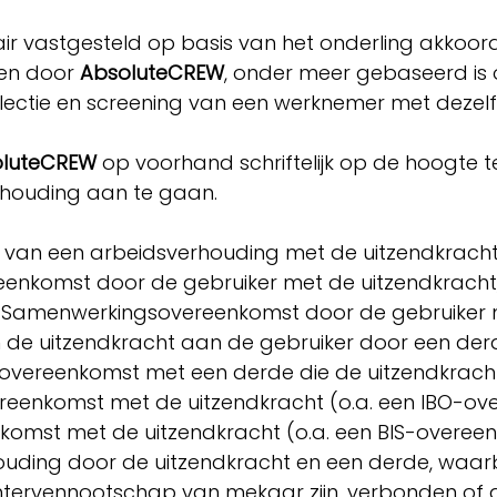
ir vastgesteld op basis van het onderling akkoor
den door
AbsoluteCREW
, onder meer gebaseerd is 
ectie en screening van een werknemer met dezelf
oluteCREW
op voorhand schriftelijk op de hoogte
erhouding aan te gaan.
van een arbeidsverhouding met de uitzendkracht
enkomst door de gebruiker met de uitzendkrach
e Samenwerkingsovereenkomst door de gebruiker 
van de uitzendkracht aan de gebruiker door een de
vereenkomst met een derde die de uitzendkrac
vereenkomst met de uitzendkracht (o.a. een IBO-o
nkomst met de uitzendkracht (o.a. een BIS-overe
ding door de uitzendkracht en een derde, waarbi
htervennootschap van mekaar zijn, verbonden of