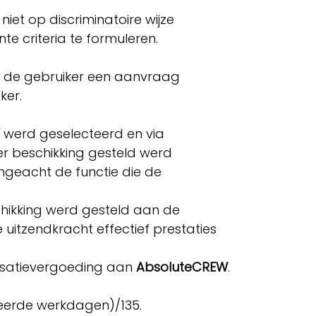
iet op discriminatoire wijze
te criteria te formuleren.
ra de gebruiker een aanvraag
iker.
werd geselecteerd en via
er beschikking gesteld werd
ngeacht de functie die de
hikking werd gesteld aan de
itzendkracht effectief prestaties
ensatievergoeding aan
AbsoluteCREW
.
steerde werkdagen)/135.