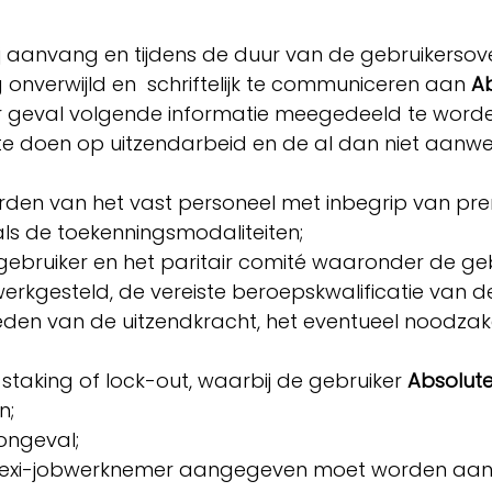
 bij aanvang en tijdens de duur van de gebruikerso
g onverwijld en schriftelijk te communiceren aan
A
 ieder geval volgende informatie meegedeeld te wo
doen op uitzendarbeid en de al dan niet aanwez
en van het vast personeel met inbegrip van prem
enals de toekenningsmodaliteiten;
ebruiker en het paritair comité waaronder de geb
kgesteld, de vereiste beroepskwalificatie van de
den van de uitzendkracht, het eventueel noodzakel
;
staking of lock-out, waarbij de gebruiker
Absolut
gen;
songeval;
flexi-jobwerknemer aangegeven moet worden aa