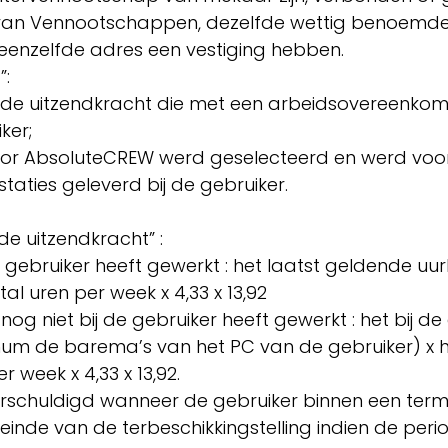
k van Vennootschappen, dezelfde wettig benoemde 
p eenzelfde adres een vestiging hebben.
t”:
de uitzendkracht die met een arbeidsovereenkomst
iker;
oor AbsoluteCREW werd geselecteerd en werd voor
taties geleverd bij de gebruiker.
de uitzendkracht” :
e gebruiker heeft gewerkt : het laatst geldende uur
l uren per week x 4,33 x 13,92
og niet bij de gebruiker heeft gewerkt : het bij d
mum de barema’s van het PC van de gebruiker) x he
 week x 4,33 x 13,92.
schuldigd wanneer de gebruiker binnen een termi
inde van de terbeschikkingstelling indien de peri