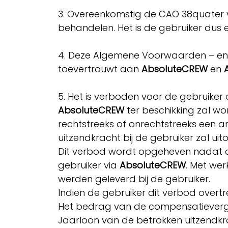
​
3. Overeenkomstig de CAO 38quater v
behandelen. Het is de gebruiker dus 
​
4. Deze Algemene Voorwaarden – en i
toevertrouwt aan
AbsoluteCREW
en
​
5. Het is verboden voor de gebruike
AbsoluteCREW
ter beschikking zal wo
rechtstreeks of onrechtstreeks een a
uitzendkracht bij de gebruiker zal ui
Dit verbod wordt opgeheven nadat d
gebruiker via
AbsoluteCREW
. Met we
werden geleverd bij de gebruiker.
Indien de gebruiker dit verbod over
Het bedrag van de compensatieverg
Jaarloon van de betrokken uitzendkr