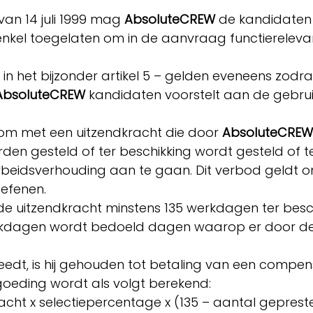
an 14 juli 1999 mag
AbsoluteCREW
de kandidaten n
enkel toegelaten om in de aanvraag functierelevan
n het bijzonder artikel 5 – gelden eveneens zod
AbsoluteCREW
kandidaten voorstelt aan de gebru
r om met een uitzendkracht die door
AbsoluteCREW
rden gesteld of ter beschikking wordt gesteld of t
rbeidsverhouding aan te gaan. Dit verbod geldt o
toefenen.
e uitzendkracht minstens 135 werkdagen ter besc
rkdagen wordt bedoeld dagen waarop er door de u
treedt, is hij gehouden tot betaling van een comp
oeding wordt als volgt berekend:
acht x selectiepercentage x (135 – aantal gepre