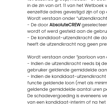
in de zin van art. 11 van het Wetboe
eenzelfde adres gevestigd zijn of o
Wordt verstaan onder “uitzendkrach
- De door
AbsoluteCREW
geselecteer
wordt of werd gesteld aan de gebru
​- De kandidaat-uitzendkracht die d
heeft de uitzendkracht nog geen pres
Wordt verstaan onder “jaarloon van 
- Indien de uitzendkracht reeds bij d
gebruiker geldende gemiddelde aanta
- Indien de kandidaat-uitzendkracht n
functie geldende loon (met als mini
geldende gemiddelde aantal uren per
De schadevergoeding is eveneens ver
van een kandidaat-interim of na het e