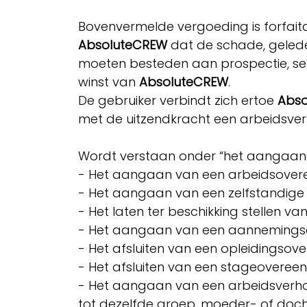
Bovenvermelde vergoeding is forfaita
AbsoluteCREW
dat de schade, gele
moeten besteden aan prospectie, sel
winst van
AbsoluteCREW
.
De gebruiker verbindt zich ertoe
Abs
met de uitzendkracht een arbeidsv
​
Wordt verstaan onder “het aangaan 
- Het aangaan van een arbeidsovere
- Het aangaan van een zelfstandig
- Het laten ter beschikking stellen 
- Het aangaan van een aannemingso
- Het afsluiten van een opleidingso
- Het afsluiten van een stageoveree
- Het aangaan van een arbeidsverhou
tot dezelfde groep, moeder- of doc