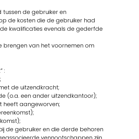
d tussen de gebruiker en
op de kosten die de gebruiker had
de kwalificaties evenals de gederfde
 te brengen van het voornemen om
” :
t;
met de uitzendkracht;
rde (o.a. een ander uitzendkantoor);
ht heeft aangeworven;
vereenkomst);
enkomst);
j de gebruiker en die derde behoren
 geassocieerde vennootschappen zijn