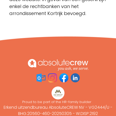
enkel de rechtbanken van het
arrondissement Kortrijk bevoegd.
Proud to be part of the HR-family builder
Erkend uitzendbureau AbsoluteCREW NV - VG2444/U -
BHG.20560-460-20250305 - W.DISP.2192