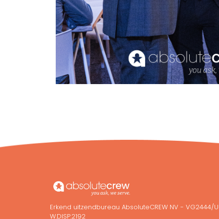
Erkend uitzendbureau AbsoluteCREW NV - VG2444/
W.DISP.2192