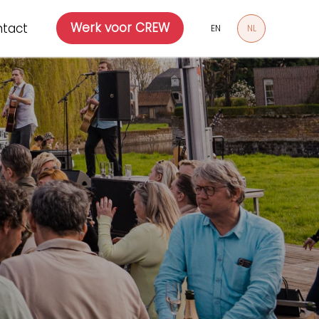
Werk voor CREW
tact
EN
NL