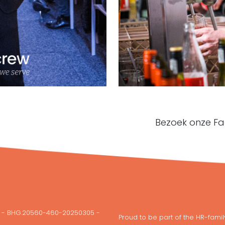
Bezoek onze Fa
U - BHG.20560-460-20250305 -
Proud to be part of the HR-famil