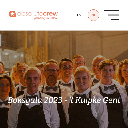
Overslaan en naar de inhoud gaan
EN
NL
Boksgala 2023 - 't Kuipke Gent